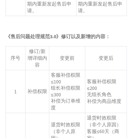
期内重新发起售后申
期内重新发起售后申
请。 
请。 
《
售后
问题处理规范
3
.0》修订以及新增的内容
：
修订/新
序号
增详细内
变更前
变更后
容
客服补偿权限
客服补偿权限
≤100
组长补偿权限
≤200
补偿权限
1
无组长角色
≤300
补偿为订单维
补偿为商品维度
度
退货时效权限
退货时效权限
（非个人原因）
（非个人原
客服≤60天（商
因）
家）