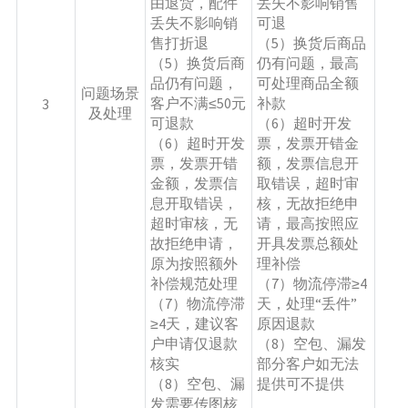
由退货，配件
丢失不影响销售
丢失不影响销
可退
售打折退
（5）换货后商品
（5）换货后商
仍有问题，最高
品仍有问题，
可处理商品全额
问题场景
客户不满≤50元
补款
3
及处理
可退款
（6）超时开发
（6）超时开发
票，发票开错金
票，发票开错
额，发票信息开
金额，发票信
取错误，超时审
息开取错误，
核，无故拒绝申
超时审核，无
请，最高按照应
故拒绝申请，
开具发票总额处
原为按照额外
理补偿
补偿规范处理
（7）物流停滞≥4
（7）物流停滞
天，处理“丢件”
≥4天，建议客
原因退款
户申请仅退款
（8）空包、漏发
核实
部分客户如无法
（8）空包、漏
提供可不提供
发需要传图核